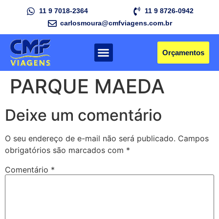
11 9 7018-2364
11 9 8726-0942
carlosmoura@cmfviagens.com.br
Quem Somos
Nossos Roteiros
Fotos de Viagens
Fale Conosco
Orçamentos
PARQUE MAEDA
Deixe um comentário
O seu endereço de e-mail não será publicado.
Campos
obrigatórios são marcados com
*
Comentário
*